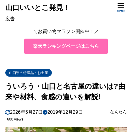
山口いいとこ発見！
目次
MENU
広告
＼お買い物マラソン開催中！／
1
そもそも、ういろうとは？
2
山口のういろうは
楽天ランキングページはこちら
その起源は
2.1
材料の粉はワラビ粉！
2.2
山口県の特産品・お土産
味や食感は？
2.3
ういろう・山口と名古屋の違いは?由
山口ういろうならでは「生ういろう」
2.4
来や材料、食感の違いを解説!
3
名古屋のういろうは
その起源は
3.1
なんたん
2026年5月27日
2019年12月29日
材料は米粉！
3.2
600 views
味や食感は？
3.3