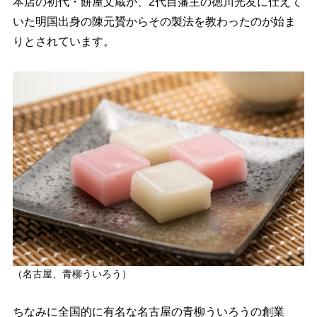
本店の初代・餅屋文蔵が、2代目藩主の徳川光友に仕えて
いた明国出身の陳元贇からその製法を教わったのが始ま
りとされています。
（名古屋、青柳ういろう）
ちなみに全国的に有名な名古屋の青柳ういろうの創業