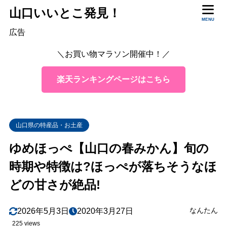
山口いいとこ発見！
目次
MENU
広告
＼お買い物マラソン開催中！／
1
「せとみ」が「ゆめほっぺ」になるには？基準と特徴
2
「ゆめほっぺ」の価格は？
楽天ランキングページはこちら
3
「ゆめほっぺ」の味や食感は？
4
人の手を惜しまずにかけた栽培方法
山口県の特産品・お土産
枝になったまま冬を越す
4.1
ゆめほっぺ【山口の春みかん】旬の
貯蔵してさらにおいしく！
4.2
時期や特徴は?ほっぺが落ちそうなほ
5
まとめ
どの甘さが絶品!
なんたん
2026年5月3日
2020年3月27日
225 views