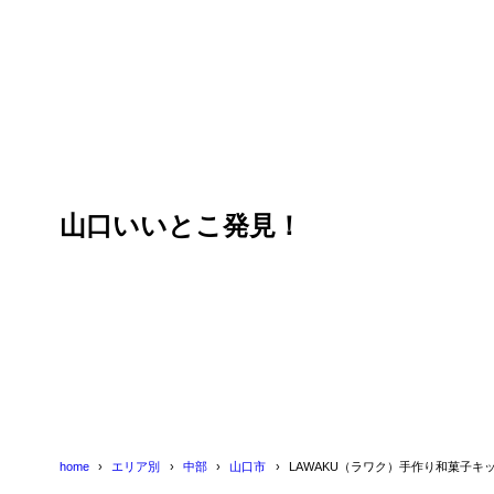
目次
1
LAWAKU（
2
手作り和菓子
山口いいとこ発見！
3
実際に作って
4
まとめ
home
エリア別
中部
山口市
LAWAKU（ラワク）手作り和菓子キ