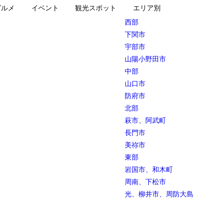
グルメ
イベント
観光スポット
エリア別
西部
下関市
宇部市
山陽小野田市
中部
山口市
防府市
北部
萩市、阿武町
長門市
美祢市
東部
岩国市、和木町
周南、下松市
光、柳井市、周防大島