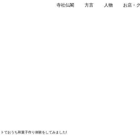
寺社仏閣
方言
人物
お店・
ラワク）とは？
キットはどんなもの？
みました
ットでおうち和菓子作り体験をしてみました!