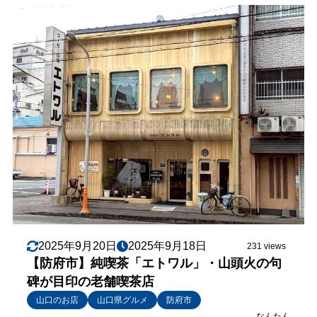
2025年9月20日
2025年9月18日
231 views
【防府市】純喫茶「エトワル」・山頭火の句
碑が目印の老舗喫茶店
山口のお店
山口県グルメ
防府市
なんたん