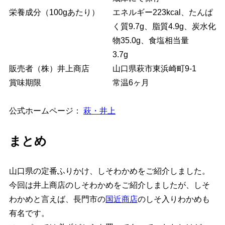
栄養成分（100gあたり）
エネルギー223kcal、たんぱ
く質9.7g、脂質4.9g、炭水化
物35.0g、食塩相当量
3.7g
販売者（株）井上商店
山口県萩市東浜崎町9-1
賞味期限
常温6ヶ月
公式ホームページ：
萩・井上
まとめ
山口県の定番ふりかけ、しそわかめをご紹介しました。
今回は井上商店のしそわかめをご紹介しましたが、しそ
わかめと言えば、長門市の
国近商店
のしそ入りわかめも
有名です。