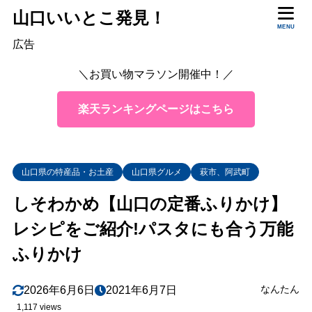
山口いいとこ発見！
目次
MENU
広告
＼お買い物マラソン開催中！／
1
しそわかめとは
2
しそわかめの由来
楽天ランキングページはこちら
3
しそわかめを使ったレシピ
はるさめとキュウリのしそわかめ和え
3.1
山口県の特産品・お土産
山口県グルメ
萩市、阿武町
しそわかめの卵スープ
3.2
しそわかめ【山口の定番ふりかけ】
納豆しそわかめパスタ
3.3
レシピをご紹介!パスタにも合う万能
4
ぜひお土産にも!しそわかめはどこで買える？
ふりかけ
5
しそわかめ 商品詳細
6
まとめ
なんたん
2026年6月6日
2021年6月7日
1,117 views