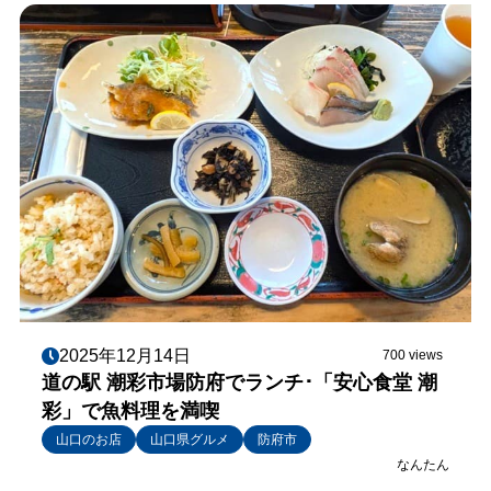
2025年12月14日
700 views
道の駅 潮彩市場防府でランチ･「安心食堂 潮
彩」で魚料理を満喫
山口のお店
山口県グルメ
防府市
なんたん