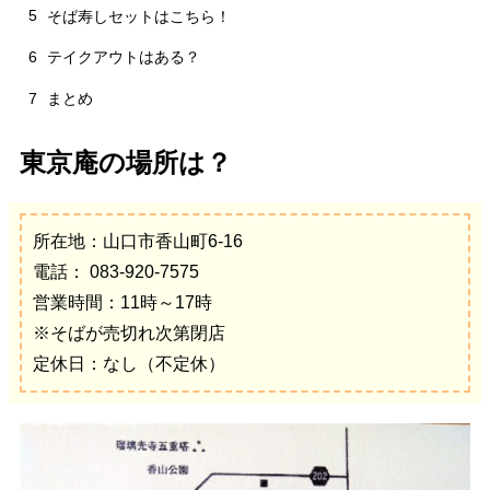
5
そば寿しセットはこちら！
6
テイクアウトはある？
7
まとめ
東京庵の場所は？
所在地：山口市香山町6-16
電話： 083-920-7575
営業時間：11時～17時
※そばが売切れ次第閉店
定休日：なし（不定休）