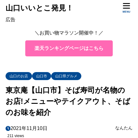
山口いいとこ発見！
MENU
目次
広告
＼お買い物マラソン開催中！／
1
東京庵の場所は？
楽天ランキングページはこちら
2
お店の様子は？
3
なぜ山口なのに東京庵？
4
メニューは？
山口のお店
山口市
山口県グルメ
5
そば寿しセットはこちら！
東京庵【山口市】そば寿司が名物の
6
テイクアウトはある？
お店!メニューやテイクアウト、そば
7
まとめ
のお味を紹介
なんたん
2021年11月10日
211 views