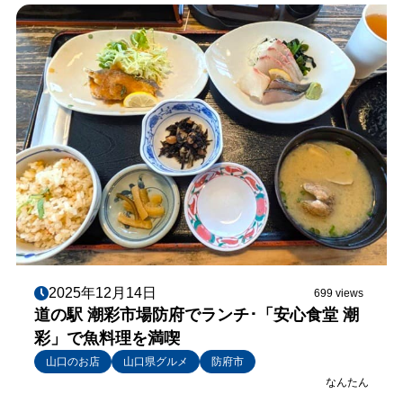
2025年12月14日
699 views
道の駅 潮彩市場防府でランチ･「安心食堂 潮
彩」で魚料理を満喫
山口のお店
山口県グルメ
防府市
なんたん