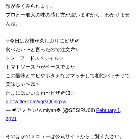
想が多くみられます。
プロと一般人の味の感じ方が違いますから、わかりませ
んね。
✨今日は家族が久しぶりにピザ🍕
食べたい〜と言ったので注文🍕✨
✨シーフードスペシャル✨
トマトソース🍅がベースでまた
この酸味とエビやホタテなどマッチして相性バッチリで
美味じゃ〜😋✨
たまにはいいよね〜ピザ🍕🥰✨
pic.twitter.com/yqrsQQbqxw
— 🌟アミヤン/Ａmiyan🌟 (@SESIRU08)
February 1,
2021
そのほかのメニューは公式サイトからご覧ください。