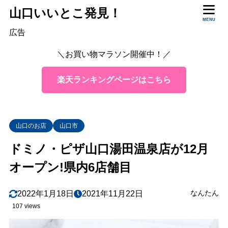
山口いいとこ発見！
MENU
目次
広告
＼お買い物マラソン開催中！／
1
ドミノ・ピザ山口湯田温泉店の場所は？
楽天ランキングページはこちら
2
ドミノ・ピザとは？どんなメニューがある？
3
ドミノ・ピザの評判は？
4
まとめ
山口のお店
山口市
ドミノ・ピザ山口湯田温泉店が12月
オープン!県内6店舗目
なんたん
2022年1月18日
2021年11月22日
107 views