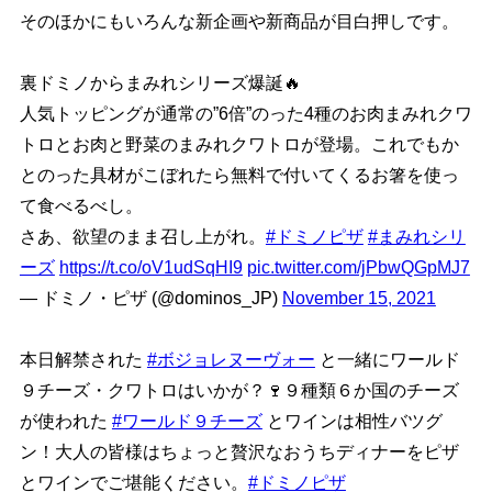
そのほかにもいろんな新企画や新商品が目白押しです。
裏ドミノからまみれシリーズ爆誕🔥
人気トッピングが通常の”6倍”のった4種のお肉まみれクワ
トロとお肉と野菜のまみれクワトロが登場。これでもか
とのった具材がこぼれたら無料で付いてくるお箸を使っ
て食べるべし。
さあ、欲望のまま召し上がれ。
#ドミノピザ
#まみれシリ
ーズ
https://t.co/oV1udSqHI9
pic.twitter.com/jPbwQGpMJ7
— ドミノ・ピザ (@dominos_JP)
November 15, 2021
本日解禁された
#ボジョレヌーヴォー
と一緒にワールド
９チーズ・クワトロはいかが？🍷９種類６か国のチーズ
が使われた
#ワールド９チーズ
とワインは相性バツグ
ン！大人の皆様はちょっと贅沢なおうちディナーをピザ
とワインでご堪能ください。
#ドミノピザ