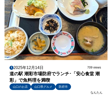
2025年12月14日
709 views
道の駅 潮彩市場防府でランチ･「安心食堂 潮
彩」で魚料理を満喫
山口のお店
山口県グルメ
防府市
なんたん