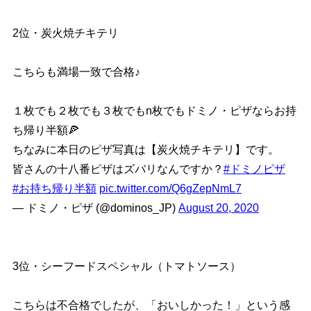
2位・炭火焼チキテリ
こちらも満場一致で合格♪
１枚でも２枚でも３枚でもn枚でもドミノ・ピザならお持
ち帰り半額🍕
ちなみに本日のピザ写真は【炭火焼チキテリ】です。
皆さんの十八番ピザはズバリなんですか？
#ドミノピザ
#お持ち帰り半額
pic.twitter.com/Q6gZepNmL7
— ドミノ・ピザ (@dominos_JP)
August 20, 2020
3位・シーフードスペシャル（トマトソース）
こちらは不合格でしたが、「おいしかった！」という感