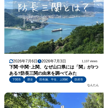
2026年7月6日
2026年7月3日
1,137 views
下関･中関･上関、なぜ山口県には「関」が3つ
ある?防長三関の由来を調べてみた
下関市
歴史
田布施、平生、上関町
防府市
なんたん