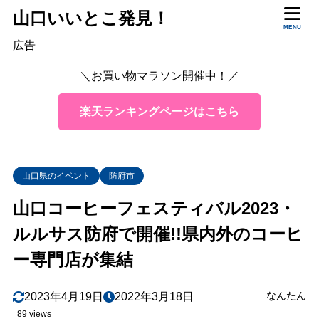
山口いいとこ発見！
MENU
目次
広告
＼お買い物マラソン開催中！／
1
山口コーヒーフェスティバル・開催情報
楽天ランキングページはこちら
2
山口コーヒーフェスティバルとは？
3
イベント内容は？
山口県各地、福岡・広島市のコーヒー専門店がやってくる
3.1
山口県のイベント
防府市
ジャパンハンドドリップチャンピオンシップ全国2位来場
3.2
山口コーヒーフェスティバル2023・
4
まとめ
ルルサス防府で開催!!県内外のコーヒ
ー専門店が集結
なんたん
2023年4月19日
2022年3月18日
89 views