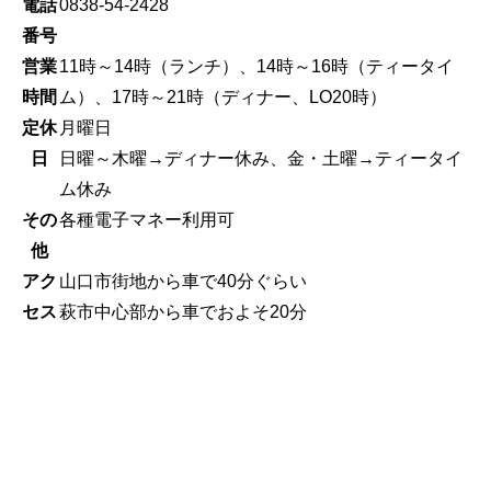
電話
0838-54-2428
番号
営業
11時～14時（ランチ）、14時～16時（ティータイ
時間
ム）、17時～21時（ディナー、LO20時）
定休
月曜日
日
日曜～木曜→ディナー休み、金・土曜→ティータイ
ム休み
その
各種電子マネー利用可
他
アク
山口市街地から車で40分ぐらい
セス
萩市中心部から車でおよそ20分