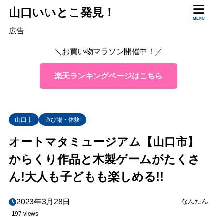
山口いいとこ発見！
MENU
目次
広告
＼お買い物マラソン開催中！／
1
「musse AUTOMATON（ミュゼ・オートマトン）」
基本情報
1.1
楽天ランキングページはこちら
アクセス
1.2
2
館内の様子や展示を紹介
山口市
遊び場・体験
木の香りが満ちた柔らかな空間
2.1
オートマタミュージアム【山口市】
1階・木製ゲームやレトロなゲームを体験！
2.2
からくり作品と木製ゲームがたくさ
2階・オートマタの展示をゆっくり鑑賞
2.3
ん!大人も子どもも楽しめる!!
3
「カフェ・オートマトン」で手作りケーキを
4
まとめ
なんたん
2023年3月28日
197 views