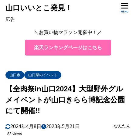
山口いいとこ発見！
MENU
目次
広告
＼お買い物マラソン開催中！／
1
「全肉祭」日程や駐車場
楽天ランキングページはこちら
2
「全肉祭」どんな内容？
総メニュー数400以上⁉
2.1
子どもたちが楽しめるコーナーも！
2.2
山口市
山口県のイベント
【観覧無料】アイドル生ライブ、夜のファイヤーパフォーマ
2.3
【全肉祭in山口2024】大型野外グル
3
まとめ
メイベントが山口きらら博記念公園
にて開催!!
なんたん
2024年4月8日
2023年5月21日
83 views