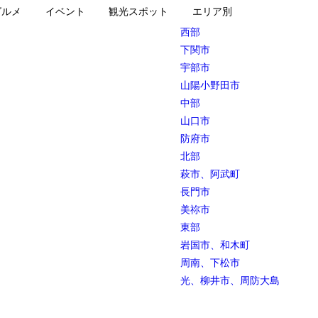
グルメ
イベント
観光スポット
エリア別
西部
下関市
宇部市
山陽小野田市
中部
山口市
防府市
北部
萩市、阿武町
長門市
美祢市
東部
岩国市、和木町
周南、下松市
光、柳井市、周防大島