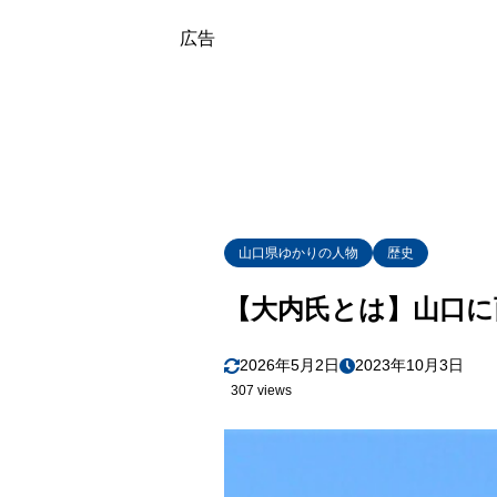
29代 政
2.6
広告
30代 義
2.7
31代 義
2.8
3
大内氏はなぜ
4
まとめ
山口県ゆかりの人物
歴史
【大内氏とは】山口に
2026年5月2日
2023年10月3日
307 views