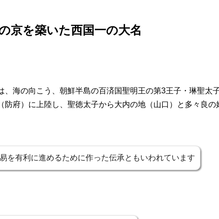
の京を築いた西国一の大名
は、海の向こう、朝鮮半島の百済国聖明王の第3王子・琳聖太
（防府）に上陸し、聖徳太子から大内の地（山口）と多々良の
易を有利に進めるために作った伝承ともいわれています