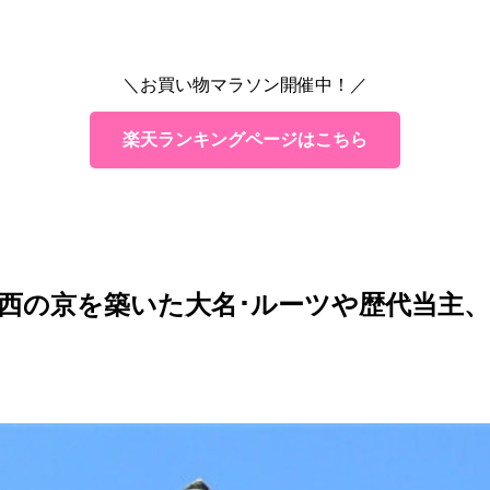
弘（まさひろ）
興（よしおき）
＼お買い物マラソン開催中！／
隆（よしたか）
滅亡した？
楽天ランキングページはこちら
西の京を築いた大名･ルーツや歴代当主