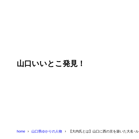
目次
1
大内氏とは・
ルーツは朝
1.1
山口いいとこ発見！
本拠地を
1.2
2
大内氏の歴史
24代 弘
2.1
25代 義
2.2
26代 盛
2.3
27代 持
2.4
home
山口県ゆかりの人物
【大内氏とは】山口に西の京を築いた大名･
28代 教
2.5