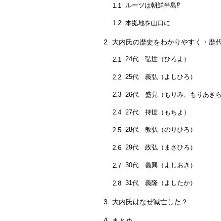
ルーツは朝鮮半島⁉
1.1
本拠地を山口に
1.2
2
大内氏の歴史をわかりやすく・歴
24代 弘世（ひろよ）
2.1
25代 義弘（よしひろ）
2.2
26代 盛見（もりみ、もりあき
2.3
27代 持世（もちよ）
2.4
28代 教弘（のりひろ）
2.5
29代 政弘（まさひろ）
2.6
30代 義興（よしおき）
2.7
31代 義隆（よしたか）
2.8
3
大内氏はなぜ滅亡した？
4
まとめ