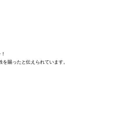
子
！
姓を賜ったと伝えられています。