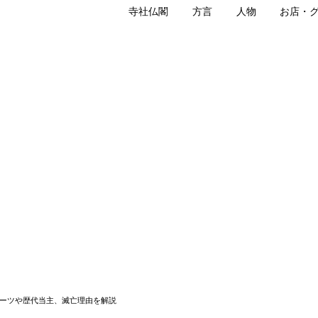
寺社仏閣
方言
人物
お店・
山口に西の京を築いた西国一の大名
鮮半島⁉
山口に
をわかりやすく・歴代当主と繁栄の流れ
世（ひろよ）
弘（よしひろ）
見（もりみ、もりあきら）
世（もちよ）
ルーツや歴代当主、滅亡理由を解説
弘（のりひろ）