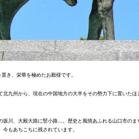
を置き、栄華を極めたお殿様
です。
て北九州から、現在の中国地方の大半をその勢力下に置いたほ
の坂川、大殿大路に竪小路…。歴史と風情あふれる
山口市のま
、今もあちこちに残されています。