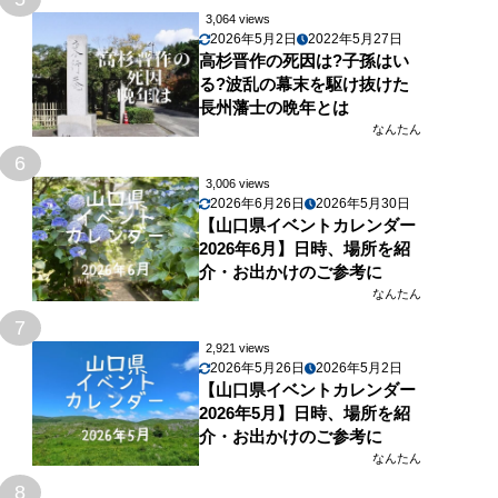
3,064 views
2026年5月2日
2022年5月27日
高杉晋作の死因は?子孫はい
る?波乱の幕末を駆け抜けた
長州藩士の晩年とは
なんたん
6
3,006 views
2026年6月26日
2026年5月30日
【山口県イベントカレンダー
2026年6月】日時、場所を紹
介・お出かけのご参考に
なんたん
7
2,921 views
2026年5月26日
2026年5月2日
【山口県イベントカレンダー
2026年5月】日時、場所を紹
介・お出かけのご参考に
なんたん
8