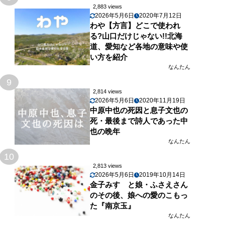
2,883 views
2026年5月6日
2020年7月12日
わや【方言】どこで使われ
る?山口だけじゃない!!北海
道、愛知など各地の意味や使
い方を紹介
なんたん
9
2,814 views
2026年5月6日
2020年11月19日
中原中也の死因と息子文也の
死・最後まで詩人であった中
也の晩年
なんたん
10
2,813 views
2026年5月6日
2019年10月14日
金子みすゞと娘・ふさえさん
のその後、娘への愛のこもっ
た『南京玉』
なんたん