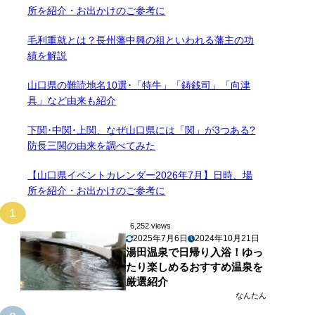
所を紹介・お出かけのご参考に
毛利重就とは？長州藩中興の祖といわれる藩主の功
績を解説
山口県の難読地名10選･「特牛」「鋳銭司」「向津
具」など由来も紹介
下関･中関･上関、なぜ山口県には「関」が3つある?
防長三関の由来を調べてみた
【山口県イベントカレンダー2026年7月】日時、場
所を紹介・お出かけのご参考に
1
6,252 views
2025年7月6日
2024年10月21日
湯田温泉で日帰り入浴！ゆっ
たり楽しめるおすすめ温泉を
厳選紹介
なんたん