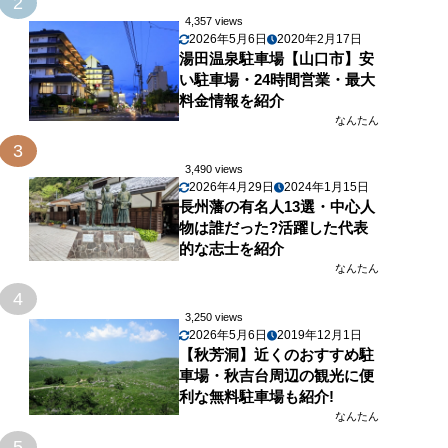
2
4,357 views
2026年5月6日
2020年2月17日
湯田温泉駐車場【山口市】安
い駐車場・24時間営業・最大
料金情報を紹介
なんたん
3
3,490 views
2026年4月29日
2024年1月15日
長州藩の有名人13選・中心人
物は誰だった?活躍した代表
的な志士を紹介
なんたん
4
3,250 views
2026年5月6日
2019年12月1日
【秋芳洞】近くのおすすめ駐
車場・秋吉台周辺の観光に便
利な無料駐車場も紹介!
なんたん
5