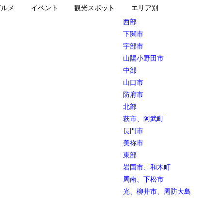
グルメ
イベント
観光スポット
エリア別
西部
下関市
宇部市
山陽小野田市
中部
山口市
防府市
北部
萩市、阿武町
長門市
美祢市
東部
岩国市、和木町
周南、下松市
光、柳井市、周防大島