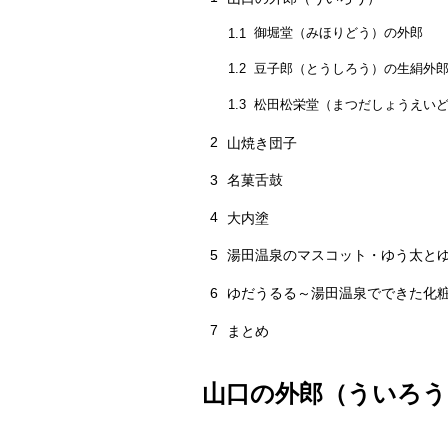
御堀堂（みほりどう）の外郎
1.1
豆子郎（とうしろう）の生絹外
1.2
松田松栄堂（まつだしょうえい
1.3
2
山焼き団子
3
名菓舌鼓
4
大内塗
5
湯田温泉のマスコット・ゆう太と
6
ゆだうるる～湯田温泉でできた化
7
まとめ
山口の外郎（ういろう