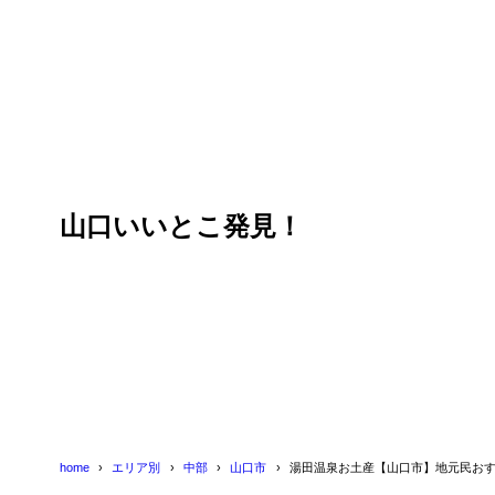
目次
1
山口の外郎（
御堀堂（
1.1
山口いいとこ発見！
豆子郎（
1.2
松田松栄
1.3
2
山焼き団子
3
名菓舌鼓
4
大内塗
5
湯田温泉のマ
home
エリア別
中部
山口市
湯田温泉お土産【山口市】地元民おす
6
ゆだうるる～