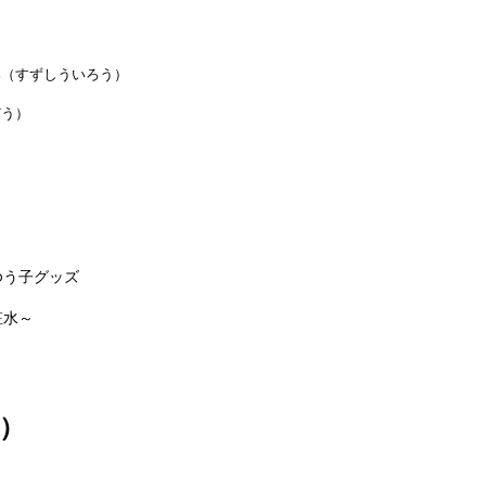
郎（すずしういろう）
どう）
ゆう子グッズ
粧水～
）