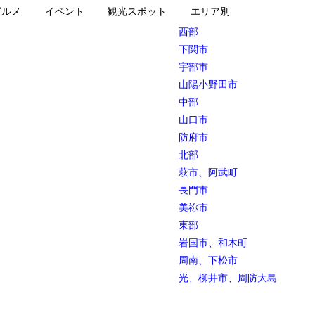
グルメ
イベント
観光スポット
エリア別
西部
下関市
宇部市
山陽小野田市
中部
山口市
防府市
北部
萩市、阿武町
長門市
美祢市
東部
岩国市、和木町
周南、下松市
光、柳井市、周防大島