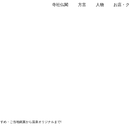
寺社仏閣
方言
人物
お店・
ういろう）
みほりどう）の外郎
とうしろう）の生絹外郎（すずしういろう）
堂（まつだしょうえいどう）
スコット・ゆう太とゆう子グッズ
すめ・ご当地銘菓から温泉オリジナルまで!
湯田温泉でできた化粧水～