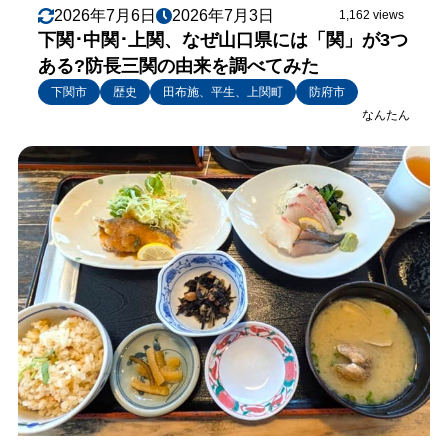
2026年7月6日
2026年7月3日
1,162 views
下関･中関･上関、なぜ山口県には「関」が3つ
ある?防長三関の由来を調べてみた
下関市
歴史
田布施、平生、上関町
防府市
なんたん