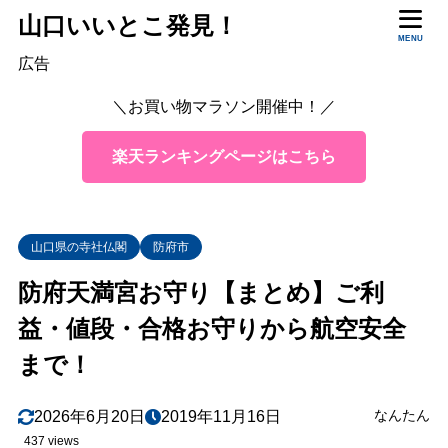
山口いいとこ発見！
目次
MENU
広告
＼お買い物マラソン開催中！／
1
受験合格、学業のお守り
合格はちまき
1.1
楽天ランキングページはこちら
2
そのほかのお守り
3
航空安全御守
山口県の寺社仏閣
防府市
4
七夕限定御守
防府天満宮お守り【まとめ】ご利
5
御守の授与所、受付時間、郵送対応
益・値段・合格お守りから航空安全
6
御守の取り扱い
まで！
7
まとめ
なんたん
2026年6月20日
2019年11月16日
437 views