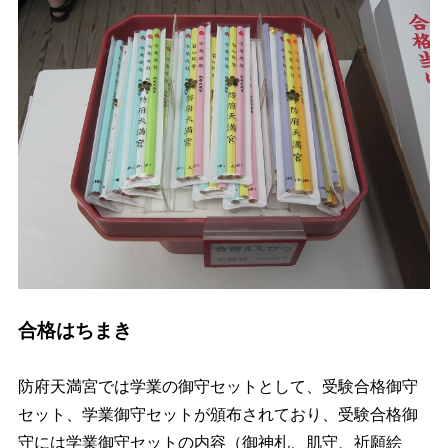
合格はちまき
防府天満宮では学業の御守セットとして、受験合格御守
セット、学業御守セットが頒布されており、受験合格御
守には学業御守セットの内容（御神札、肌守、祈願絵