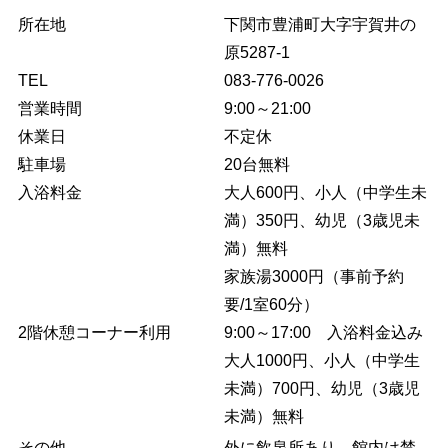
所在地
下関市豊浦町大字宇賀井の
原5287-1
TEL
083-776-0026
営業時間
9:00～21:00
休業日
不定休
駐車場
20台無料
入浴料金
大人600円、小人（中学生未
満）350円、幼児（3歳児未
満）無料
家族湯3000円（事前予約
要/1室60分）
2階休憩コーナー利用
9:00～17:00 入浴料金込み
大人1000円、小人（中学生
未満）700円、幼児（3歳児
未満）無料
その他
外に飲泉所あり、館内は禁