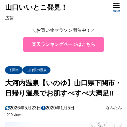
山口いいとこ発見！
MENU
目次
広告
＼お買い物マラソン開催中！／
1
大河内温泉とは
田舎道の途中に突然現れる温泉
1.1
楽天ランキングページはこちら
地元の方々が守ってきた湯
1.2
大河内温泉のお湯の効能は？
1.3
下関市
山口県の温泉
2
日帰り温泉 大河内温泉「いのゆ」
大河内温泉【いのゆ】山口県下関市・
3
大河内温泉「いのゆ」のお風呂の様子は？
日帰り温泉でお肌すべすべ大満足!!
大浴場では源泉に入れる！
3.1
無色透明だけどトロトロの湯
3.2
なんたん
2026年5月23日
2020年1月5日
219 views
4
「いのゆ」館内の様子やその他施設は
家族風呂その他施設
4.1