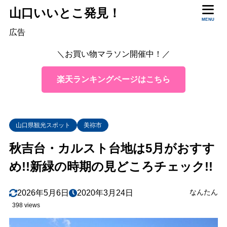
山口いいとこ発見！
目次
MENU
広告
＼お買い物マラソン開催中！／
1
美しい新緑に覆われたカルスト台地
2
5月は散策に最適
楽天ランキングページはこちら
3
カルスト台地散策は認定ガイドさんと一緒に
4
カフェ・カルスターから絶景を楽しんで
山口県観光スポット
美祢市
5
ツアー・体験プログラムも
秋吉台・カルスト台地は5月がおすす
6
まとめ
め!!新緑の時期の見どころチェック!!
なんたん
2026年5月6日
2020年3月24日
398 views