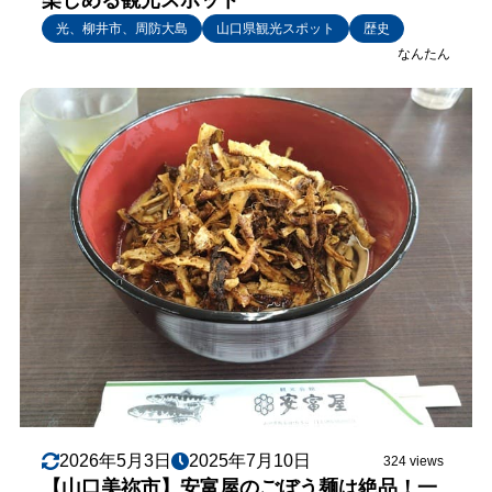
光、柳井市、周防大島
山口県観光スポット
歴史
なんたん
2026年5月3日
2025年7月10日
324 views
【山口美祢市】安富屋のごぼう麺は絶品！一