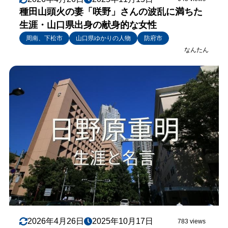
種田山頭火の妻「咲野」さんの波乱に満ちた
生涯・山口県出身の献身的な女性
周南、下松市
山口県ゆかりの人物
防府市
なんたん
2026年4月26日
2025年10月17日
783 views