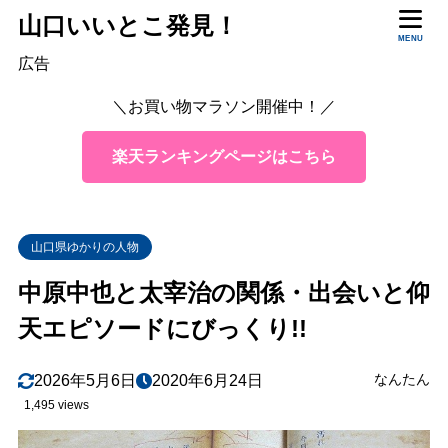
山口いいとこ発見！
目次
MENU
広告
＼お買い物マラソン開催中！／
1
中也と太宰、出会った頃の二人の様子
2
中原中也と太宰治・出会いのエピソード
楽天ランキングページはこちら
3
まとめ
山口県ゆかりの人物
中原中也と太宰治の関係・出会いと仰
天エピソードにびっくり!!
なんたん
2026年5月6日
2020年6月24日
1,495 views