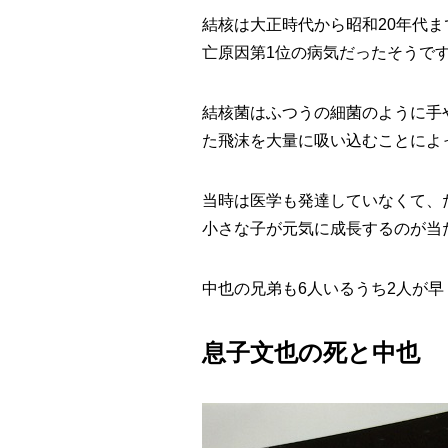
結核は大正時代から昭和20年代
亡原因第1位の病気だったそうで
結核菌はふつうの細菌のように手
た飛沫を大量に吸い込むことによ
当時は医学も発達していなくて、
小さな子が元気に成長するのが当
中也の兄弟も6人いるうち2人が
息子文也の死と中也