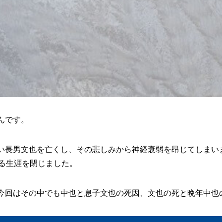
んです。
い長男文也を亡くし、その悲しみから神経衰弱を昂じてしまい
ぎる生涯を閉じました。
今回はその中でも中也と息子文也の死因、文也の死と晩年中也