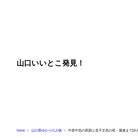
目次
1
中也の死因と
2
息子文也の死
山口いいとこ発見！
3
晩年の中也
4
まとめ
home
山口県ゆかりの人物
中原中也の死因と息子文也の死・最後まで詩