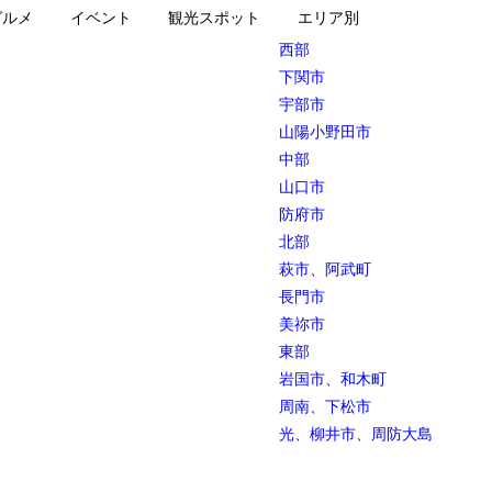
グルメ
イベント
観光スポット
エリア別
西部
下関市
宇部市
山陽小野田市
中部
山口市
防府市
北部
萩市、阿武町
長門市
美祢市
東部
岩国市、和木町
周南、下松市
光、柳井市、周防大島