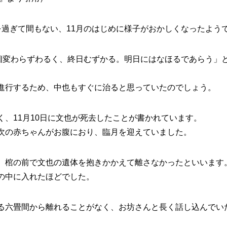
を過ぎて間もない、11月のはじめに様子がおかしくなったよう
は相変わらずわるく、終日むずかる。明日にはなほるであらう」
進行するため、中也もすぐに治ると思っていたのでしょう。
、11月10日に文也が死去したことが書かれています。
次の赤ちゃんがお腹におり、臨月を迎えていました。
、棺の前で文也の遺体を抱きかかえて離さなかったといいます
の中に入れたほどでした。
る六畳間から離れることがなく、お坊さんと長く話し込んでい