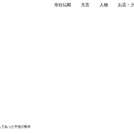
寺社仏閣
方言
人物
お店・
息子文也の死因
と中也
人であった中也の晩年