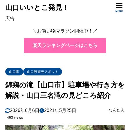
山口いいとこ発見！
MENU
目次
広告
＼お買い物マラソン開催中！／
1
錦鶏の滝とは
楽天ランキングページはこちら
2
錦鶏の滝はどこ？駐車場は？
3
錦鶏の滝までの道のり、行き方は
4
錦鶏の滝 詳細
山口市
山口県観光スポット
5
まとめ
錦鶏の滝【山口市】駐車場や行き方を
解説・山口三名滝の見どころ紹介
なんたん
2026年6月6日
2021年5月25日
463 views