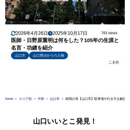
2026年4月26日
2025年10月17日
783 views
医師・日野原重明は何をした？105年の生涯と
名言・功績を紹介
山口市
山口県ゆかりの人物
こまめ
home
エリア別
中部
山口市
錦鶏の滝【山口市】駐車場や行き方を解説・
山口いいとこ発見！