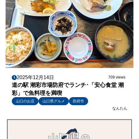
2025年12月14日
709 views
道の駅 潮彩市場防府でランチ･「安心食堂 潮
彩」で魚料理を満喫
山口のお店
山口県グルメ
防府市
なんたん