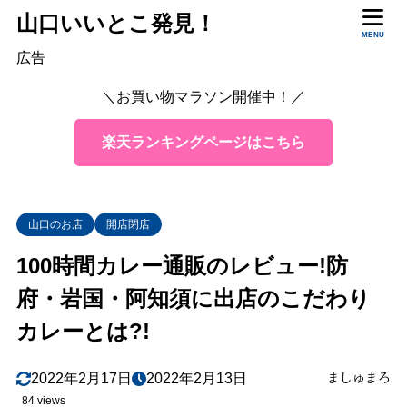
山口いいとこ発見！
目次
MENU
広告
＼お買い物マラソン開催中！／
1
どこで買える？
2
実食レビュー
楽天ランキングページはこちら
【濃厚ビーフカレー】
2.1
【キーマカレー】
2.2
山口のお店
開店閉店
【バターチキンカレー】
2.3
100時間カレー通販のレビュー!防
3
みんなのお家カレー紹介
府・岩国・阿知須に出店のこだわり
4
カレー補足情報
カレーとは?!
5
まとめ
ましゅまろ
2022年2月17日
2022年2月13日
84 views