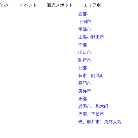
グルメ
イベント
観光スポット
エリア別
西部
下関市
宇部市
山陽小野田市
中部
山口市
防府市
北部
萩市、阿武町
長門市
美祢市
東部
岩国市、和木町
周南、下松市
光、柳井市、周防大島