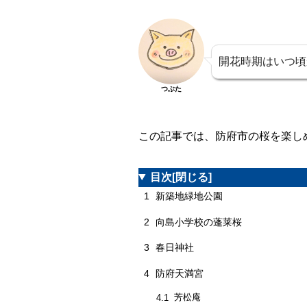
開花時期はいつ頃
つぶた
この記事では、防府市の桜を楽し
目次
[閉じる]
1
新築地緑地公園
2
向島小学校の蓬莱桜
3
春日神社
4
防府天満宮
芳松庵
4.1