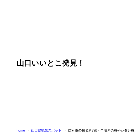
目次
1
新築地緑地公
2
向島小学校の
山口いいとこ発見！
3
春日神社
4
防府天満宮
芳松庵
4.1
天神山公
4.2
5
桑山公園
6
宇佐八幡宮
home
山口県観光スポット
防府市の桜名所7選・早咲きの桜やシダレ桜
7
向島運動公園