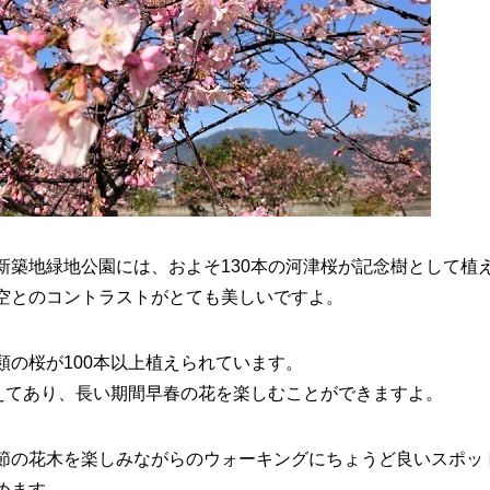
新築地緑地公園には、
およそ130本の河津桜が記念樹として植
空とのコントラストがとても美しいですよ。
類の桜が100本以上植えられています
。
植えてあり、長い期間早春の花を楽しむことができますよ。
節の花木を楽しみながらのウォーキングにちょうど良いスポッ
めます。