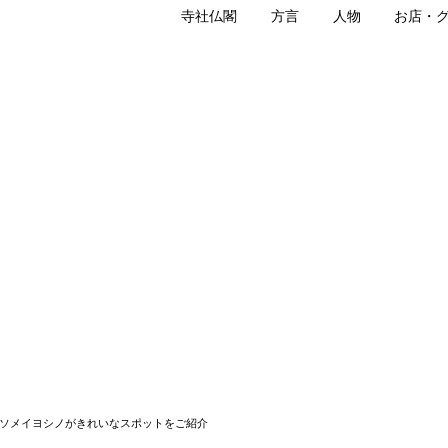
寺社仏閣
方言
人物
お店・
園
蓬莱桜
園
、ソメイヨシノがきれいなスポットをご紹介