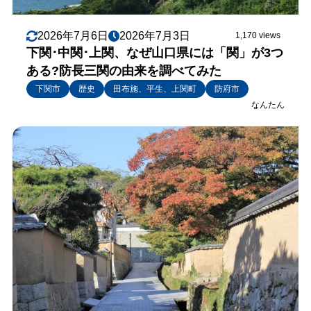
2026年7月6日
2026年7月3日
1,170 views
下関･中関･上関、なぜ山口県には「関」が3つ
ある?防長三関の由来を調べてみた
下関市
歴史
田布施、平生、上関町
防府市
なんたん