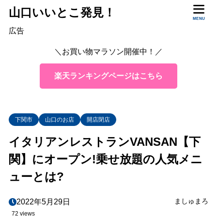
山口いいとこ発見！
MENU
目次
広告
＼お買い物マラソン開催中！／
1
メニュー
楽天ランキングページはこちら
2
場所
3
営業時間
4
口コミ
下関市
山口のお店
開店閉店
5
まとめ
イタリアンレストランVANSAN【下
関】にオープン!乗せ放題の人気メニ
ューとは?
ましゅまろ
2022年5月29日
72 views