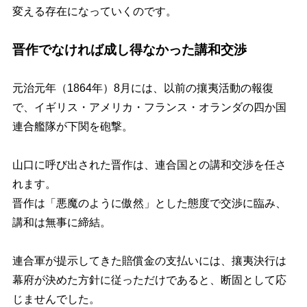
変える存在になっていくのです。
晋作でなければ成し得なかった講和交渉
元治元年（1864年）8月には、以前の攘夷活動の報復
で、イギリス・アメリカ・フランス・オランダの四か国
連合艦隊が下関を砲撃。
山口に呼び出された晋作は、連合国との講和交渉を任さ
れます。
晋作は
「悪魔のように傲然」とした態度
で交渉に臨み、
講和は無事に締結。
連合軍が提示してきた賠償金の支払いには、攘夷決行は
幕府が決めた方針に従っただけであると、断固として応
じませんでした。