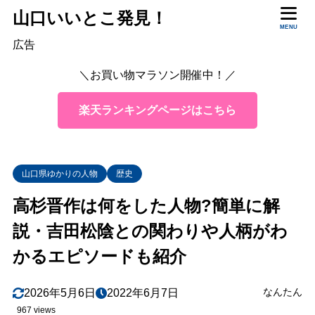
山口いいとこ発見！
目次
MENU
広告
＼お買い物マラソン開催中！／
1
高杉晋作の生涯を簡単に
生涯の師・吉田松陰との出会い
1.1
楽天ランキングページはこちら
上海行きを経て激しい攘夷運動へ
1.2
奇兵隊結成！
1.3
山口県ゆかりの人物
歴史
晋作でなければ成し得なかった講和交渉
1.4
高杉晋作は何をした人物?簡単に解
功山寺挙兵
1.5
説・吉田松陰との関わりや人柄がわ
2
吉田松陰と晋作、その関わり
かるエピソードも紹介
松下村塾での松陰と晋作
2.1
功山寺挙兵の背景にあった松陰の教え
2.2
なんたん
2026年5月6日
2022年6月7日
3
晋作の人柄がわかるエピソード
967 views