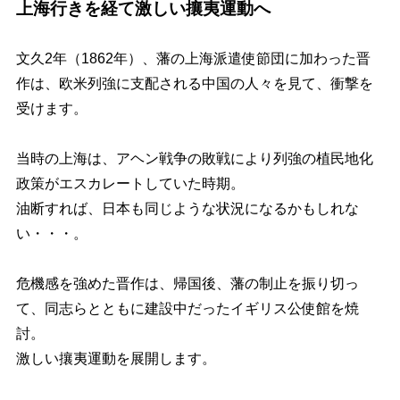
上海行きを経て激しい攘夷運動へ
文久2年（1862年）、藩の上海派遣使節団に加わった晋
作は、
欧米列強に支配される中国の人々を見て、衝撃を
受けます。
当時の上海は、アヘン戦争の敗戦により列強の植民地化
政策がエスカレートしていた時期。
油断すれば、日本も同じような状況になるかもしれな
い・・・
。
危機感を強めた晋作は、帰国後、藩の制止を振り切っ
て、
同志らとともに建設中だったイギリス公使館を焼
討
。
激しい攘夷運動を展開します。