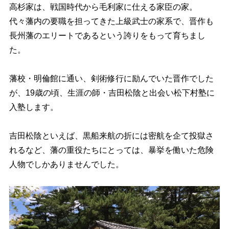
高杉家は、戦国時代から毛利家に仕える家臣の家
。
代々藩内の要職を担ってきた上級武士の家系で、晋作も
長州藩のエリートであるという誇りをもって育ちまし
た。
藩校・明倫館に通い、剣術修行に励んでいた晋作でした
が、
19歳の頃、生涯の師・
吉田松陰と出会い松下村塾に
入塾
します。
吉田松陰といえば、黒船来航の折には密航を企て投獄さ
れるなど、藩の重役たちにとっては、暴挙を働いた危険
人物でしかありませんでした。