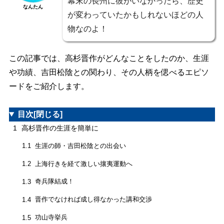
幕末の長州に彼がいなかったら、歴史
なんたん
が変わっていたかもしれないほどの人
物なのよ！
この記事では、高杉晋作がどんなことをしたのか、生涯
や功績、吉田松陰との関わり、その人柄を偲べるエピソ
ードをご紹介します。
目次
[閉じる]
1
高杉晋作の生涯を簡単に
生涯の師・吉田松陰との出会い
1.1
上海行きを経て激しい攘夷運動へ
1.2
奇兵隊結成！
1.3
晋作でなければ成し得なかった講和交渉
1.4
功山寺挙兵
1.5