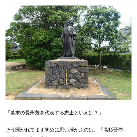
負けん気が強い少年時代
3.1
顔は面長、身長は小柄
3.2
晋作と妻の夫婦関係
3.3
三味線を持ち歩く風流人
3.4
4
高杉晋作の生涯・年表
5
まとめ
「幕末の長州藩を代表する志士といえば？」
そう聞かれてまず初めに思い浮かぶのは、「高杉晋作」