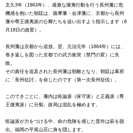
文久3年（1863年）、過激な攘夷行動を行う長州藩に危
機感を抱いた朝廷は、薩摩藩・会津藩に、京都から長州
藩や尊王攘夷派の公卿たちを追い出すよう指示します（8
月18日の政変）。
長州藩は京都から追放。翌、元治元年（1864年）には、
巻き返しを図った京都での武力衝突（禁門の変）に失
敗。
その責任を追及された長州藩は朝敵となり、朝廷は幕府
に「長州征討」を命じたのです（第一次長州征伐）。
このできごとに、藩内は俗論派（保守派）と正義派（尊
王攘夷派）に分裂。政局は混乱を極めます。
俗論派が力をつける中、命の危険を感じた晋作は萩を脱
出。福岡の平尾山荘に身を隠します。