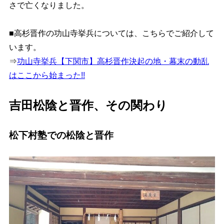
さで亡くなりました
。
■高杉晋作の功山寺挙兵については、こちらでご紹介して
います。
⇒
功山寺挙兵【下関市】高杉晋作決起の地・幕末の動乱
はここから始まった!!
吉田松陰と晋作、その関わり
松下村塾での松陰と晋作