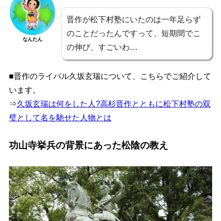
晋作が松下村塾にいたのは一年足らず
のことだったんですって、短期間でこ
なんたん
の伸び、すごいわ…
■晋作のライバル久坂玄瑞について、こちらでご紹介して
います。
⇒
久坂玄瑞は何をした人?高杉晋作とともに松下村塾の双
璧として名を馳せた人物とは
功山寺挙兵の背景にあった松陰の教え