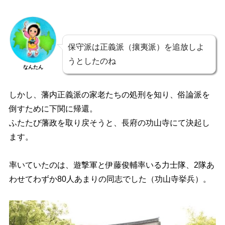
保守派は正義派（攘夷派）を追放しよ
うとしたのね
なんたん
しかし、藩内正義派の家老たちの処刑を知り、俗論派を
倒すために下関に帰還。
ふたたび藩政を取り戻そうと、長府の
功山寺にて決起し
ます。
率いていたのは、遊撃軍と伊藤俊輔率いる力士隊、2隊あ
わせて
わずか80人あまりの同志でした
（功山寺挙兵）。