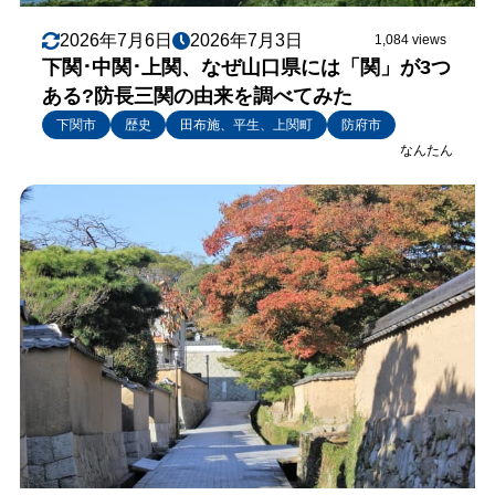
2026年7月6日
2026年7月3日
1,084 views
下関･中関･上関、なぜ山口県には「関」が3つ
ある?防長三関の由来を調べてみた
下関市
歴史
田布施、平生、上関町
防府市
なんたん