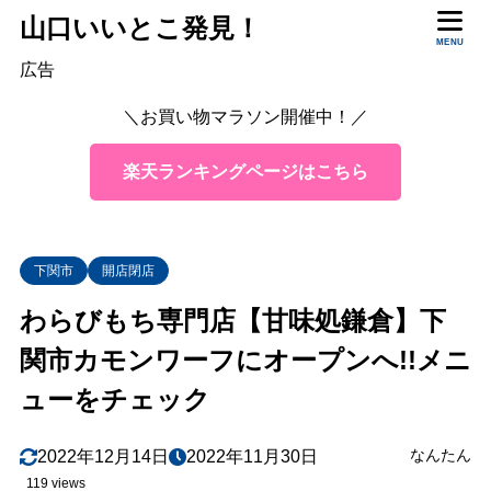
山口いいとこ発見！
目次
MENU
広告
＼お買い物マラソン開催中！／
1
「わらびもち専門店 甘味処鎌倉」唐戸カモンワーフ
店・店舗情報
楽天ランキングページはこちら
2
「わらびもち専門店 甘味処鎌倉」とは？
3
「わらびもち専門店 甘味処鎌倉」メニューは
下関市
開店閉店
4
まとめ
わらびもち専門店【甘味処鎌倉】下
関市カモンワーフにオープンへ!!メニ
ューをチェック
なんたん
2022年12月14日
2022年11月30日
119 views