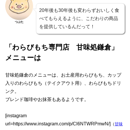
20年後も30年後も変わらずおいしく食
べてもらえるように、こだわりの商品
つぶた
を提供しているんだって！
「わらびもち専門店 甘味処鎌倉」
メニューは
甘味処鎌倉のメニューは、お土産用わらびもち、カップ
入りのわらびもち（テイクアウト用）、わらびもちドリ
ンク。
ブレンド珈琲やお抹茶もあるようです。
[instagram
url=https://www.instagram.com/p/Cl6NTWRPmwN/]
（
甘味